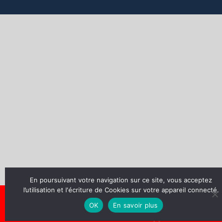
En poursuivant votre navigation sur ce site, vous acceptez
Formez-vous
EN VISIOCONFÉRENCES,
l’utilisation et l'écriture de Cookies sur votre appareil connecté.
Ou à Paris, Lyon, Rennes/chez vous 2021/22 :
OK
En savoir plus
VGP® LEVAGE, ELECTRICITE et EXTINCTEUR
Service client :
06.40.05.55.44 (appel direct)